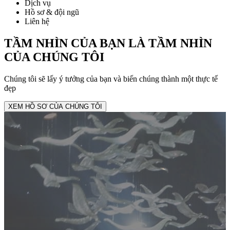
Dịch vụ
Hồ sơ & đội ngũ
Liên hệ
TẦM NHÌN CỦA BẠN LÀ TẦM NHÌN
CỦA CHÚNG TÔI
Chúng tôi sẽ lấy ý tưởng của bạn và biến chúng thành một thực tế
đẹp
XEM HỒ SƠ CỦA CHÚNG TÔI