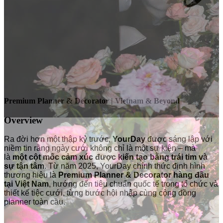
Premium Planner & Decorator | Vietnam & Beyond
Overview
Ra đời hơn một thập kỷ trước,
YourDay
được sáng lập với
niềm tin rằng ngày cưới không chỉ là một sự kiện – mà
là
một cột mốc cảm xúc được kiến tạo bằng trái tim và
sự tận tâm
. Từ năm 2025, YourDay chính thức định hình
thương hiệu là
Premium Planner & Decorator hàng đầu
tại Việt Nam
, hướng đến tiêu chuẩn quốc tế trong tổ chức và
thiết kế tiệc cưới, từng bước hội nhập cùng cộng đồng
planner toàn cầu.