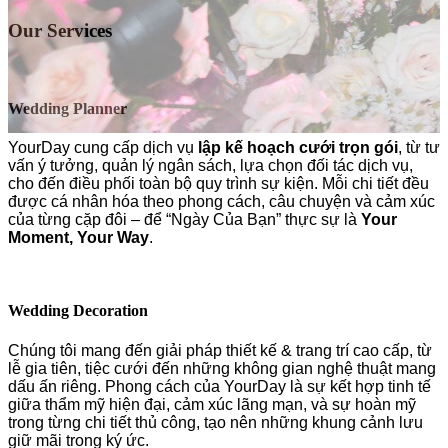
Our Services
Wedding Planner
YourDay cung cấp dịch vụ
lập kế hoạch cưới trọn gói
, từ tư
vấn ý tưởng, quản lý ngân sách, lựa chọn đối tác dịch vụ,
cho đến điều phối toàn bộ quy trình sự kiện. Mỗi chi tiết đều
được cá nhân hóa theo phong cách, câu chuyện và cảm xúc
của từng cặp đôi – để “Ngày Của Bạn” thực sự là
Your
Moment, Your Way
.
Wedding Decoration
Chúng tôi mang đến giải pháp thiết kế & trang trí cao cấp, từ
lễ gia tiên, tiệc cưới đến những không gian nghệ thuật mang
dấu ấn riêng. Phong cách của YourDay là sự kết hợp tinh tế
giữa thẩm mỹ hiện đại, cảm xúc lãng mạn, và sự hoàn mỹ
trong từng chi tiết thủ công, tạo nên những khung cảnh lưu
giữ mãi trong ký ức.